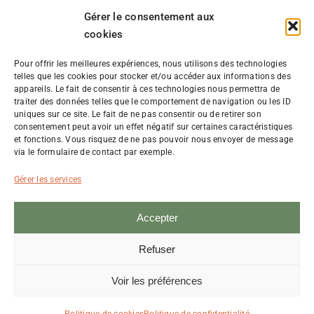
Gérer le consentement aux
cookies
PRISE DE RENDEZ-VOUS
Pour offrir les meilleures expériences, nous utilisons des technologies
telles que les cookies pour stocker et/ou accéder aux informations des
appareils. Le fait de consentir à ces technologies nous permettra de
traiter des données telles que le comportement de navigation ou les ID
uniques sur ce site. Le fait de ne pas consentir ou de retirer son
RDV en ligne
consentement peut avoir un effet négatif sur certaines caractéristiques
et fonctions. Vous risquez de ne pas pouvoir nous envoyer de message
via le formulaire de contact par exemple.
07 52 04 13 72
Gérer les services
Accepter
©Ramonage Julien 2023-2026 Tous droits réservés
Refuser
Mentions légales
–
CGU
–
Cookies
–
Confidentialité
Création du site :
Bédame
Voir les préférences