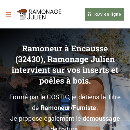
Passer
au
RDV en ligne
Toggle
contenu
Navigation
À Propos
Ramoneur à Encausse
(32430), Ramonage Julien
Prestations
intervient sur vos inserts et
FAQ
poêles à bois.
Contact
Formé par le COSTIC, je détiens le Titre
de
Ramoneur/Fumiste
.
Je propose également le
démoussage
de toiture.